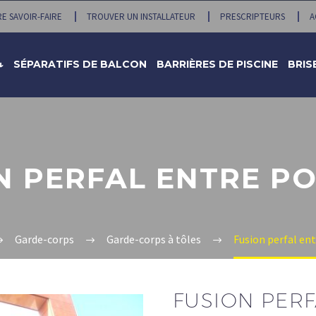
E SAVOIR-FAIRE
TROUVER UN INSTALLATEUR
PRESCRIPTEURS
A
↓
SÉPARATIFS DE BALCON
BARRIÈRES DE PISCINE
BRIS
N PERFAL ENTRE P
Garde-corps
Garde-corps à tôles
Fusion perfal en
FUSION PER