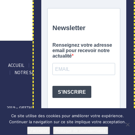
ACCUEIL
GARDE-CORPS
PORTAILS
L’ENTREPRISE
NOTRE SAVOIR-FAIRE
TROUVER UN INSTALLATEUR
PRESCRIPTEURS
CONTACT
2019 – GIFETAL – Tous droits réservés –
Mentions légales
-
Politique
de confidentialité
-
Conditions Générales de Vente
Ce site utilise des cookies pour améliorer votre expérience.
Continuer la navigation sur ce site implique votre acceptation.
Création de site internet à Lyon
J'accepte
Politique de confidentialité